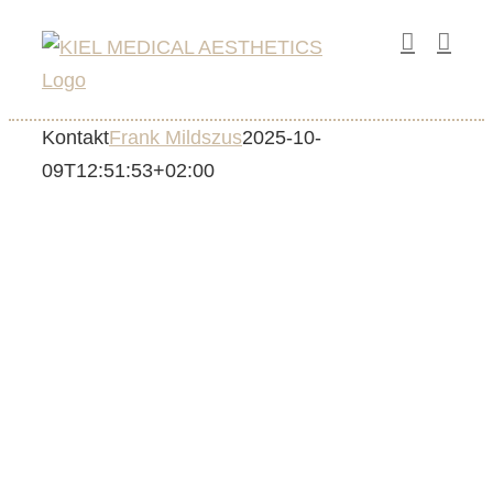
Zum
Inhalt
springen
Kontakt
Frank Mildszus
2025-10-
09T12:51:53+02:00