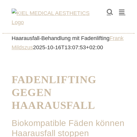
Zum
Inhalt
springen
Haarausfall-Behandlung mit Fadenlifting
Frank
Mildszus
2025-10-16T13:07:53+02:00
FADENLIFTING
GEGEN
HAARAUSFALL
Biokompatible Fäden können
Haarausfall stoppen